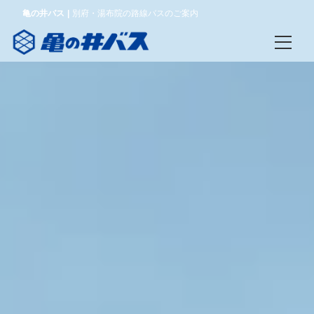
亀の井バス
別府・湯布院の路線バスのご案内
ログイン/予約確認
言語
日本語
English
한국어
简体中文
繁體中文